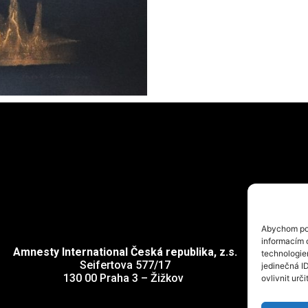
Abychom pos
informacím o
Amnesty International Česká republika, z.s.
technologie
Seifertova 577/17
jedinečná I
130 00 Praha 3 – Žižkov
ovlivnit urči