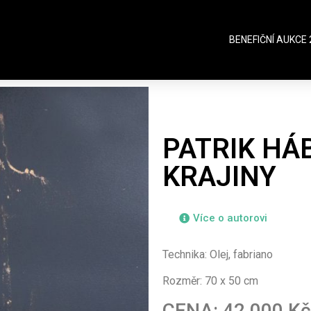
BENEFIČNÍ AUKCE 
PATRIK HÁB
KRAJINY
Více o autorovi
Technika: Olej, fabriano
Rozměr: 70 x 50 cm
CENA: 42 000 Kč