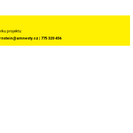
rku projektu:
rnstein@amnesty.cz | 775 320 456