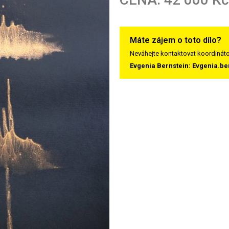
Máte zájem o toto dílo?
Neváhejte kontaktovat koordináto
Evgenia Bernstein: Evgenia.be