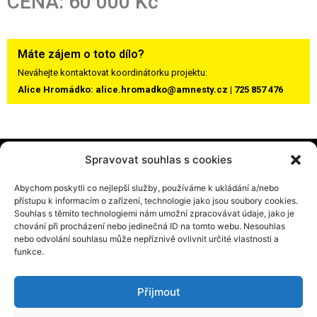
CENA: 60 000 Kč
Máte zájem o toto dílo?
Neváhejte kontaktovat koordinátorku projektu:
Alice Hromádko: alice.hromadko@amnesty.cz | 725 857 476
Spravovat souhlas s cookies
Abychom poskytli co nejlepší služby, používáme k ukládání a/nebo
přístupu k informacím o zařízení, technologie jako jsou soubory cookies.
Souhlas s těmito technologiemi nám umožní zpracovávat údaje, jako je
chování při procházení nebo jedinečná ID na tomto webu. Nesouhlas
nebo odvolání souhlasu může nepříznivě ovlivnit určité vlastnosti a
funkce.
Amnesty International Česká republika, z.s.
Seifertova 577/17
Přijmout
130 00 Praha 3 – Žižkov