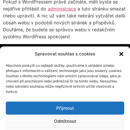
Pokud s WordPressem právě začínáte, měli byste se
nejdříve přihlásit do
administrace
a tuto stránku smazat
(nebo upravit). A nic už vám také nebrání vytvářet další
obsah webu v podobě nových stránek a příspěvků.
Doufáme, že budete se správou webu v redakčním
systému WordPress spokojeni!
Spravovat souhlas s cookies
Abychom poskytli co nejlepší služby, používáme k ukládání a/nebo
přístupu k informacím o zařízení, technologie jako jsou soubory cookies.
Souhlas s těmito technologiemi nám umožní zpracovávat údaje, jako je
chování při procházení nebo jedinečná ID na tomto webu. Nesouhlas
nebo odvolání souhlasu může nepříznivě ovlivnit určité vlastnosti a
funkce.
Amnesty International Česká republika, z.s.
Seifertova 577/17
Přijmout
130 00 Praha 3 – Žižkov
Odmítnout