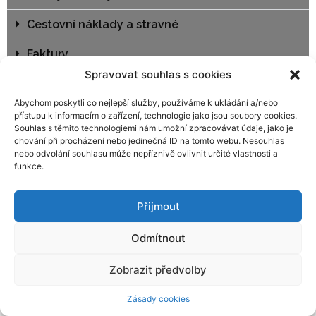
Cestovní náklady a stravné
Faktury
Spravovat souhlas s cookies
Nábor zaměstnanců a uzavírání smluv
Abychom poskytli co nejlepší služby, používáme k ukládání a/nebo
přístupu k informacím o zařízení, technologie jako jsou soubory cookies.
Souhlas s těmito technologiemi nám umožní zpracovávat údaje, jako je
chování při procházení nebo jedinečná ID na tomto webu. Nesouhlas
nebo odvolání souhlasu může nepříznivě ovlivnit určité vlastnosti a
funkce.
Přijmout
Odmítnout
Zobrazit předvolby
Zásady cookies